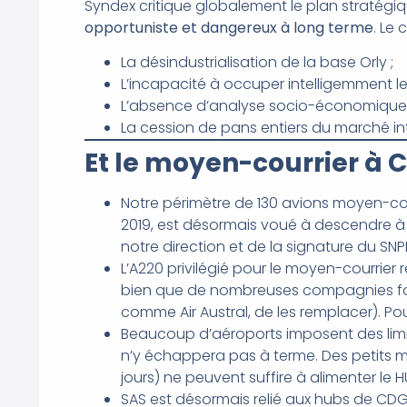
Syndex critique globalement le plan stratégiqu
opportuniste et dangereux à long terme
. Le 
La désindustrialisation de la base Orly ;
L’incapacité à occuper intelligemment le
L’absence d’analyse socio-économique 
La cession de pans entiers du marché in
Et le moyen-courrier à 
Notre périmètre de 130 avions moyen-cour
2019, est désormais voué à descendre à 
notre direction et de la signature du SNPL
L’A220 privilégié pour le moyen-courrie
bien que de nombreuses compagnies fo
comme Air Austral, de les remplacer). Pou
Beaucoup d’aéroports imposent des li
n’y échappera pas à terme. Des petits mo
jours) ne peuvent suffire à alimenter le H
SAS est désormais relié aux hubs de CDG