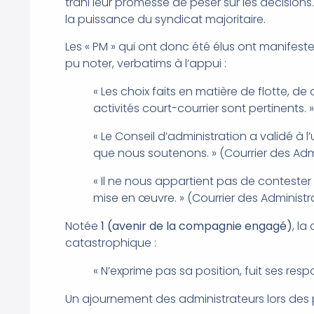
trahi leur promesse de peser sur les décisions.
la puissance du syndicat majoritaire.
Les « PM » qui ont donc été élus ont manifest
pu noter, verbatims à l’appui :
« Les choix faits en matière de flotte,
activités court-courrier sont pertinents. »
« Le Conseil d’administration a validé à 
que nous soutenons. » (Courrier des Admini
« Il ne nous appartient pas de contester 
mise en œuvre. » (Courrier des Administr
Notée
1 (avenir de la compagnie engagé)
, l
catastrophique :
« N’exprime pas sa position, fuit ses respo
Un ajournement des administrateurs lors des p