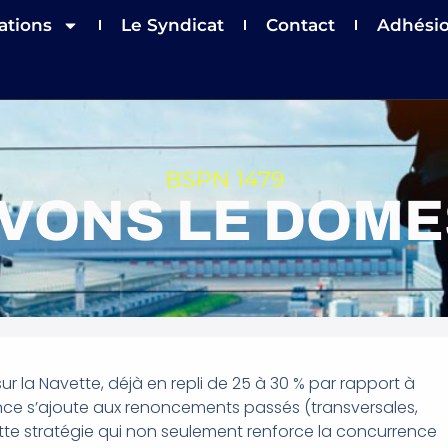
ations
Le Syndicat
Contact
Adhési
BSPN 1479
VONS LE DOMES
 la Navette, déjà en repli de 25 à 30 % par rapport à
rrence s’ajoute aux renoncements passés (transversales,
cette stratégie qui non seulement renforce la concurrence