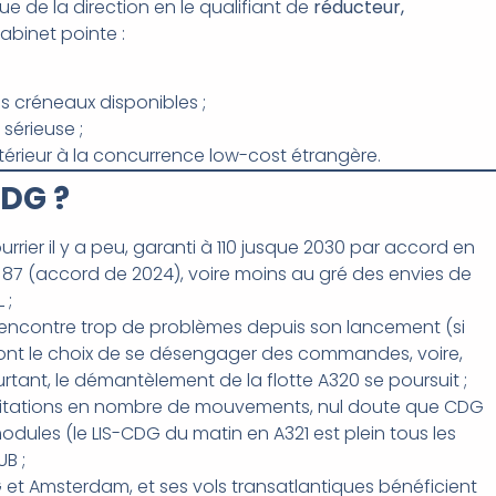
e de la direction en le qualifiant de
réducteur,
cabinet pointe :
s créneaux disponibles ;
sérieuse ;
térieur à la concurrence low-cost étrangère.
CDG ?
rier il y a peu, garanti à 110 jusque 2030 par accord en
87 (accord de 2024), voire moins au gré des envies de
 ;
r rencontre trop de problèmes depuis son lancement (si
nt le choix de se désengager des commandes, voire,
rtant, le démantèlement de la flotte A320 se poursuit ;
mitations en nombre de mouvements, nul doute que CDG
dules (le LIS-CDG du matin en A321 est plein tous les
UB ;
 et Amsterdam, et ses vols transatlantiques bénéficient