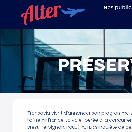
Nos public
PRÉSER
Transavia vient d’annoncer son programme sur
l’offre Air France. La voie libérée à la concu
Brest, Perpignan, Pau…). ALTER s’inquiète de 